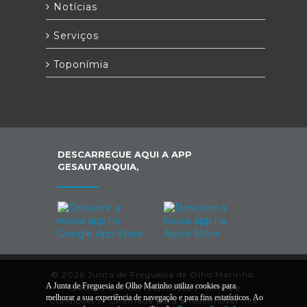
Notícias
Serviços
Toponímia
DESCARREGUE AQUI A APP
GESAUTARQUIA,
© 2026 Junta de Freguesia de Olho Marinho.
A Junta de Freguesia de Olho Marinho utiliza cookies para
Todos os direitos reservados |
Termos e
melhorar a sua experiência de navegação e para fins estatísticos. Ao
Condições
|
*
Chamada para a rede/móvel fixa