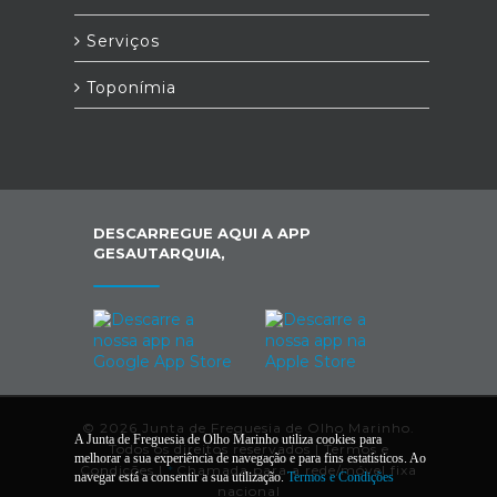
Serviços
Toponímia
DESCARREGUE AQUI A APP
GESAUTARQUIA,
© 2026 Junta de Freguesia de Olho Marinho.
A Junta de Freguesia de Olho Marinho utiliza cookies para
Todos os direitos reservados |
Termos e
melhorar a sua experiência de navegação e para fins estatísticos. Ao
Condições
|
*
Chamada para a rede/móvel fixa
navegar está a consentir a sua utilização.
Termos e Condições
nacional