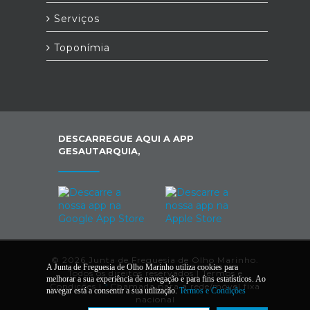
Serviços
Toponímia
DESCARREGUE AQUI A APP
GESAUTARQUIA,
© 2026 Junta de Freguesia de Olho Marinho.
A Junta de Freguesia de Olho Marinho utiliza cookies para
Todos os direitos reservados |
Termos e
melhorar a sua experiência de navegação e para fins estatísticos. Ao
Condições
|
*
Chamada para a rede/móvel fixa
navegar está a consentir a sua utilização.
Termos e Condições
nacional