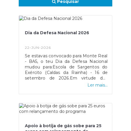
Pesquisar
Dia da Defesa Nacional 2026
22-JUN-2026
Se estavas convocado para Monte Real
- BA5, o teu Dia da Defesa Nacional
mudou para:Escola de Sargentos do
Exército (Caldas da Rainha) - 16 de
setembro de 2026.Em virtude dos
efeitos provocados pela passagem da
Ler mais...
tempestade Kristin, entre os quais se
conta a incapacitação do Centro de
Divulgação de Defesa Nacional de
Monte Real, sediado na Base Aérea N.º
5, informa-se que a Direção-geral de
Recursos Humanos da Defesa
Nacional procedeu à ativação do
Apoio à botija de gás sobe para 25
Centro de Divulgação de Defesa