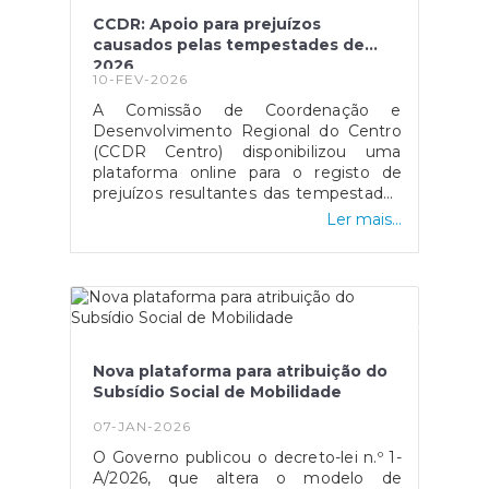
amam a sua terra. Obrigado!!
CCDR: Apoio para prejuízos
causados pelas tempestades de
2026
10-FEV-2026
A Comissão de Coordenação e
Desenvolvimento Regional do Centro
(CCDR Centro) disponibilizou uma
plataforma online para o registo de
prejuízos resultantes das tempestades
de 2026 que afetaram vários concelhos
Ler mais...
da Região Centro.O portal destina-se a
cidadãos, empresas, agricultores e
municípios, permitindo a sinalização de
danos em habitações, atividades
económicas, explorações agrícolas e
infraestruturas públicas, com vista ao
acesso a apoios técnicos e
Nova plataforma para atribuição do
financeiros.O registo dos prejuízos é
Subsídio Social de Mobilidade
um passo essencial para a avaliação
dos danos e para a ativação dos
07-JAN-2026
mecanismos de apoio público. A
O Governo publicou o decreto-lei n.º 1-
plataforma pode ser consultada no site
A/2026, que altera o modelo de
oficial da CCDR Centro.Esta