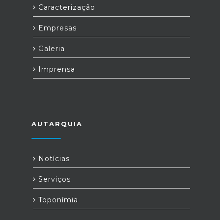
para o esclarecimento de dúvidas: inr-
Caracterização
pih.prr@inr.mtsss.pt.Fonte: INR
Empresas
Galeria
Imprensa
AUTARQUIA
Notícias
Serviços
Toponímia