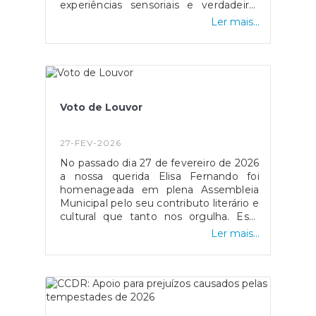
experiências sensoriais e verdadeiras
obras de arte. Uma viagem onde sabor
Ler mais...
e expressão artística se encontram de
forma única!Em Óbidos a Arte ganha
sabor e o Chocolate transforma-se em
linguagem!
Voto de Louvor
27-FEV-2026
No passado dia 27 de fevereiro de 2026
a nossa querida Elisa Fernando foi
homenageada em plena Assembleia
Municipal pelo seu contributo literário e
cultural que tanto nos orgulha. Esta
homenagem vem no seguimento das
Ler mais...
comemorações do Dia Municipal mas
que por questões de saúde não foi
possível a presença da Sra. D. Elisa
Fernando. É uma honra enorme ter
senhoras e senhores na nossa
freguesia que se dedicam tanto e