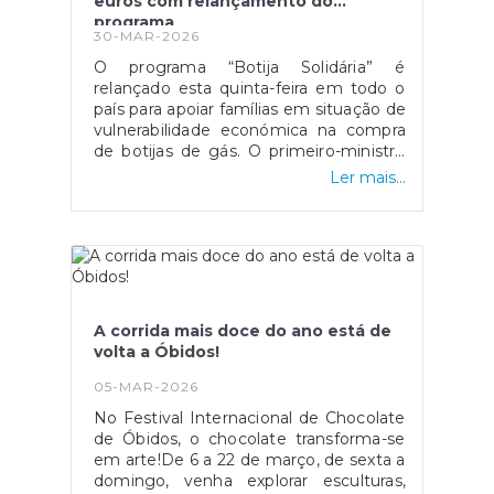
euros com relançamento do
Nacional das Caldas da Rainha, assim
programa
como ao ajustamento de algumas
30-MAR-2026
datas. Deste modo, notificam-se os
O programa “Botija Solidária” é
cidadãos nascidos no ano de 2007,
relançado esta quinta-feira em todo o
residentes na freguesia que terão de
país para apoiar famílias em situação de
cumprir o dever militar de comparência
vulnerabilidade económica na compra
ao Dia da Defesa Nacional na Escola de
de botijas de gás. O primeiro-ministro
Sargentos do Exército - unidade do
Luís Montenegro anunciou o aumento
Exército português - de acordo com os
Ler mais...
da comparticipação de 15 para 25 euros
respetivos editais (a consultar, de novo,
durante os próximos três meses,
online), e que se encontra marcada
justificando a medida com o impacto
para 16 de setembro de 2026. De
da guerra no Médio Oriente.
assinalar que a modalidade de
transporte indicada para a freguesia de
Olho Marinho, será a de meios
próprios.Os editais poderão ser
A corrida mais doce do ano está de
consultados em
volta a Óbidos!
https://bud.gov.pt/ddn.htmlhttps://bud.gov.pt/m
s-396a5741.webp
05-MAR-2026
No Festival Internacional de Chocolate
de Óbidos, o chocolate transforma-se
em arte!De 6 a 22 de março, de sexta a
domingo, venha explorar esculturas,