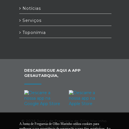
Notícias
Serviços
Toponímia
DESCARREGUE AQUI A APP
GESAUTARQUIA,
© 2026 Junta de Freguesia de Olho Marinho.
A Junta de Freguesia de Olho Marinho utiliza cookies para
Todos os direitos reservados |
Termos e
melhorar a sua experiência de navegação e para fins estatísticos. Ao