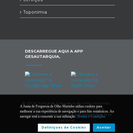
Toponímia
DESCARREGUE AQUI A APP
GESAUTARQUIA,
© 2026 Junta de Freguesia de Olho Marinho.
A Junta de Freguesia de Olho Marinho utiliza cookies para
Todos os direitos reservados |
Termos e
melhorar a sua experiência de navegação e para fins estatísticos. Ao
Condições
|
*
Chamada para a rede/móvel fixa
navegar está a consentir a sua utilização.
Termos e Condições
nacional
Definiçoes de Cookies
Aceitar