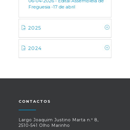
06-04-2026 - Edital Assembleia de
Freguesia -17 de abril
2025
2024
CONTACTOS
Largo Joaquim Justino Marta n.º 8,
2510-541 Olho Marinho